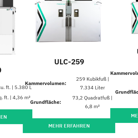
ULC-259
0
Kammervol
259 Kubikfuß |
Kammervolumen:
u. ft. | 5.380 L
7.334 Liter
Grundflä
. ft. | 4,36 m²
73,2 Quadratfuß |
Grundfläche:
6,8 m²
ME
REN
MEHR ERFAHREN