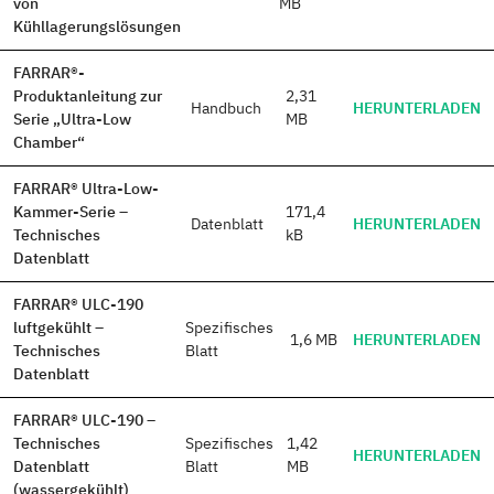
von
MB
Kühllagerungslösungen
FARRAR®-
Produktanleitung zur
2,31
Handbuch
HERUNTERLADEN
Serie „Ultra-Low
MB
Chamber“
FARRAR® Ultra-Low-
Kammer-Serie –
171,4
Datenblatt
HERUNTERLADEN
Technisches
kB
Datenblatt
FARRAR® ULC-190
luftgekühlt –
Spezifisches
1,6 MB
HERUNTERLADEN
Technisches
Blatt
Datenblatt
FARRAR® ULC-190 –
Technisches
Spezifisches
1,42
HERUNTERLADEN
Datenblatt
Blatt
MB
(wassergekühlt)