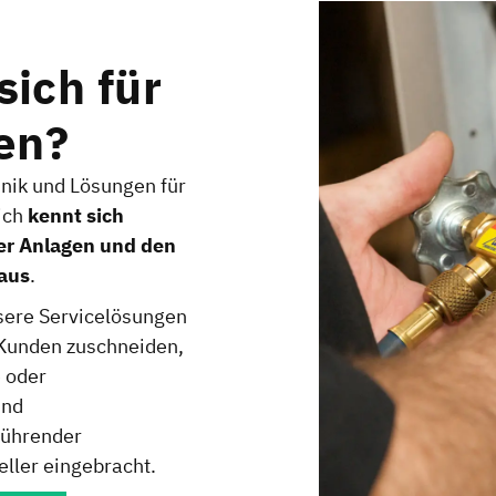
sich für
en?
nik und Lösungen für
ich
kennt sich
er Anlagen und den
aus
.
sere Servicelösungen
n Kunden zuschneiden,
e oder
und
führender
ler eingebracht.