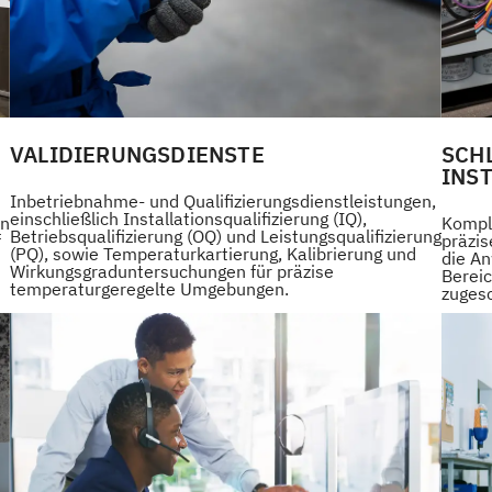
VALIDIERUNGSDIENSTE
SCH
INS
Inbetriebnahme- und Qualifizierungsdienstleistungen,
einschließlich Installationsqualifizierung (IQ),
on
Kompl
Betriebsqualifizierung (OQ) und Leistungsqualifizierung
f
präzi
(PQ), sowie Temperaturkartierung, Kalibrierung und
die A
Wirkungsgraduntersuchungen für präzise
Berei
temperaturgeregelte Umgebungen.
zugesc