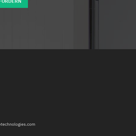
NFORDERN
netechnologies.com