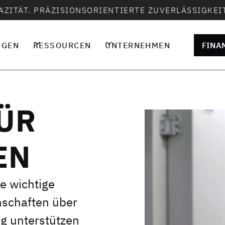
AZITÄT. PRÄZISIONSORIENTIERTE ZUVERLÄSSIGKEIT
NGEN
RESSOURCEN
UNTERNEHMEN
FINA
ÜR
EN
e wichtige
schaften über
g unterstützen