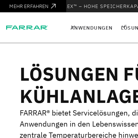
MEHR ERFAHREN
ES IST DA
ULC-FLEX™ – HOHE SPEICHERKAP
ANWENDUNGEN
LÖSU
LÖSUNGEN F
KÜHLANLAG
FARRAR® bietet Servicelösungen, di
Anwendungen in den Lebenswissen
zentrale Temperaturbereiche hinwe