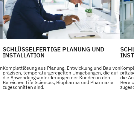
SCHLÜSSELFERTIGE PLANUNG UND
SCH
INSTALLATION
INS
on
Komplettlösung aus Planung, Entwicklung und Bau von
Kompl
f
präzisen, temperaturgeregelten Umgebungen, die auf
präzi
die Anwendungsanforderungen der Kunden in den
die A
Bereichen Life Sciences, Biopharma und Pharmazie
Berei
zugeschnitten sind.
zugesc