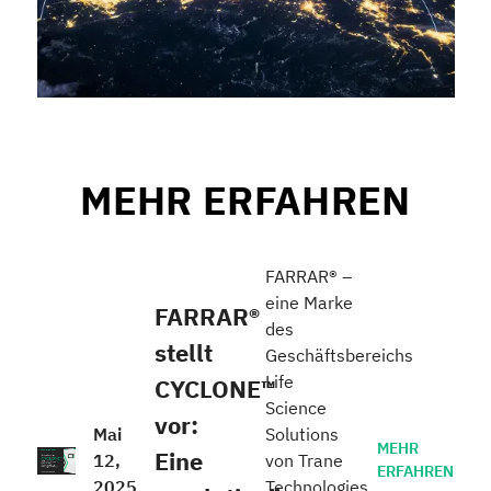
MEHR ERFAHREN
FARRAR® –
eine Marke
FARRAR®
des
stellt
Geschäftsbereichs
Life
CYCLONE™
Science
vor:
Mai
Solutions
MEHR
Eine
12,
von Trane
ERFAHREN
2025
Technologies