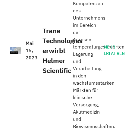
Kompetenzen
des
Unternehmens
im Bereich
Trane
der
Technologies
präzisen
Mai
temperaturgesteuerten
MEHR
erwirbt
15,
ERFAHREN
Lagerung
2023
Helmer
und
Verarbeitung
Scientific
in den
wachstumsstarken
Märkten für
klinische
Versorgung,
Akutmedizin
und
Biowissenschaften.