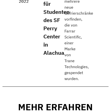
2022
mehrere
für
neue
Studenten
Gefrierschränke
des SF
vorfinden,
die von
Perry
Farrar
Center
Scientific,
einer
in
Marke
Alachua
von
Trane
Technologies,
gespendet
wurden.
MEHR ERFAHREN