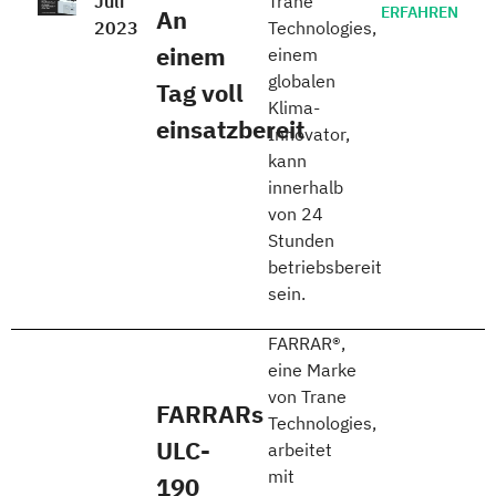
Juli
Trane
ERFAHREN
An
2023
Technologies,
einem
einem
globalen
Tag voll
Klima-
einsatzbereit
Innovator,
kann
innerhalb
von 24
Stunden
betriebsbereit
sein.
FARRAR®,
eine Marke
von Trane
FARRARs
Technologies,
ULC-
arbeitet
mit
190