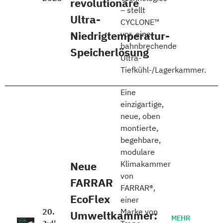
revolutionäre
– stellt
Ultra-
CYCLONE™
Niedrigtemperatur-
vor, eine
bahnbrechende
Speicherlösung
Ultra-
Tiefkühl-/Lagerkammer.
Eine
einzigartige,
neue, oben
montierte,
begehbare,
modulare
Neue
Klimakammer
von
FARRAR
FARRAR®,
EcoFlex
einer
20.
Marke von
Umweltkammer:
MEHR